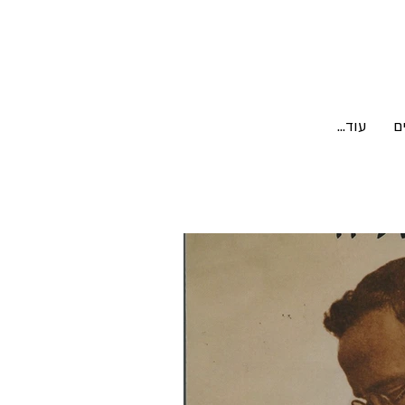
ם
עוד...