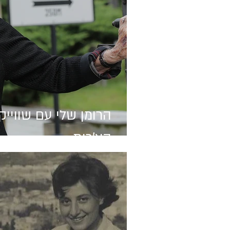
הרומן שלי עם שווייק
הצ'כית